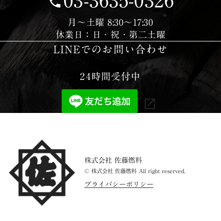
03-3635-0326
営業日時
月〜土曜 8:30〜17:30
休業日：日・祝・第二土曜
LINEでのお問い合わせ
24時間受付中
株式会社 佐藤燃料
© 株式会社 佐藤燃料 All right reserved.
プライバシーポリシー