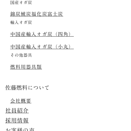
国産オガ炭
錦炭
鯱炭
福化炭
富士炭
輸入オガ炭
中国産輸入オガ炭（四角）
中国産輸入オガ炭（小丸）
その他器具
燃料用器具類
佐藤燃料について
会社概要
社員紹介
採用情報
お客様の声