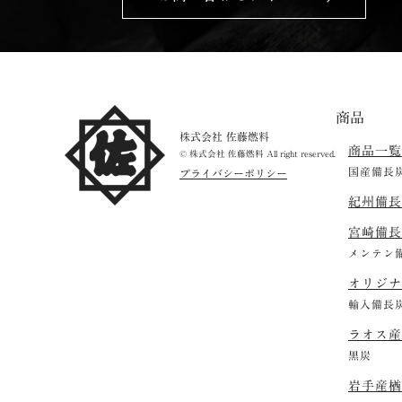
商品
株式会社 佐藤燃料
商品一覧
© 株式会社 佐藤燃料 All right reserved.
国産備長
プライバシーポリシー
紀州備長
宮崎備長
メンテン
オリジナ
輸入備長
ラオス産
黒炭
岩手産楢