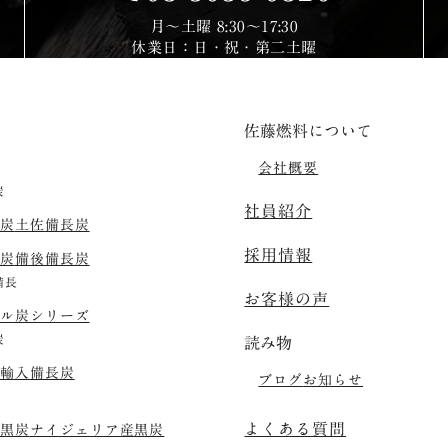
営業日時
月〜土曜 8:30〜17:30
休業日：日・祝・第二土曜
佐藤燃料について
会社概要
炭
社員紹介
炭
土佐備長炭
採用情報
炭
備後備長炭
備長
お客様の声
ル炭シリーズ
炭
読み物
輸入備長炭
ブログ
お知らせ
よくある質問
黒炭
ナイジェリア産黒炭