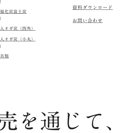
炭
資料ダウンロード
福化炭
富士炭
炭
お問い合わせ
入オガ炭（四角）
入オガ炭（小丸）
具
具類
売を通じて、