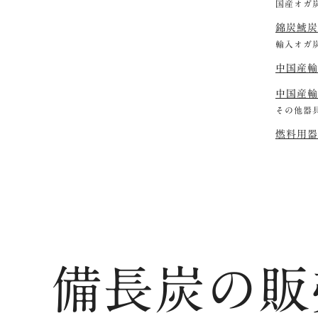
国産オガ
錦炭
鯱炭
輸入オガ
中国産輸
中国産輸
その他器
燃料用器
備長炭の販