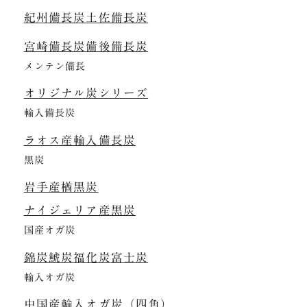
紀州備長炭
土佐備長炭
宮崎備長炭
備後備長炭
メンテン備長
オリジナル炭シリーズ
輸入備長炭
ラオス産輸入備長炭
黒炭
岩手産楢黒炭
ナイジェリア産黒炭
国産オガ炭
錦炭
鯱炭
福化炭
富士炭
輸入オガ炭
中国産輸入オガ炭（四角）